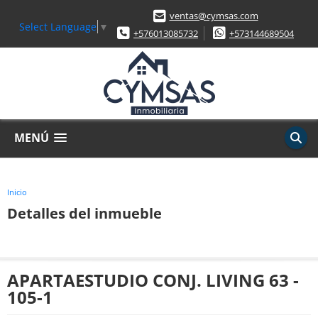
ventas@cymsas.com
Select Language
▼
+576013085732
+573144689504
MENÚ
Inicio
Detalles del inmueble
APARTAESTUDIO CONJ. LIVING 63 -
105-1