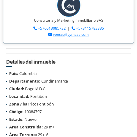
Consultoría y Marketing Inmobiliario SAS
+576013085732
|
+573115783335
ventas@cymsas.com
Detalles del inmueble
País:
Colombia
Departamento:
Cundinamarca
Ciudad:
Bogotá D.C.
Localidad:
Fontibón
Zona / barrio:
Fontibón
Código:
10084797
Estado:
Nuevo
Área Construida:
29 m²
Área Terreno:
29 m²