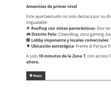
Amenities de primer nivel
Este apartaestudio no solo destaca por su dis
inigualable:
🌟
Rooftop con vistas panorámicas
: Dos te
🎮
Distrito Polo
: Coworking, zona gaming, bar
🏢
Lobby imponente y locales comerciales
:
🌳
Ubicación estratégica
: Frente al Parque 
A solo
10 minutos de la Zona T
, con acceso f
ahora.
Mapa