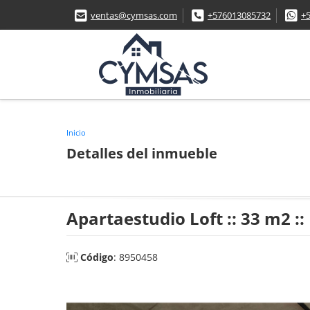
ventas@cymsas.com
+576013085732
+
Inicio
Detalles del inmueble
Apartaestudio Loft :: 33 m2 :: 
Código
: 8950458