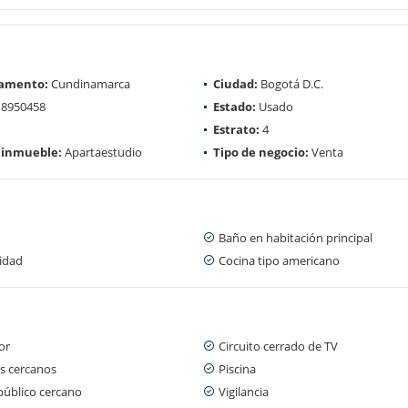
amento:
Cundinamarca
Ciudad:
Bogotá D.C.
8950458
Estado:
Usado
Estrato:
4
 inmueble:
Apartaestudio
Tipo de negocio:
Venta
Baño en habitación principal
cidad
Cocina tipo americano
or
Circuito cerrado de TV
s cercanos
Piscina
público cercano
Vigilancia