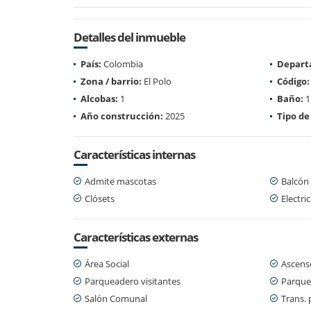
Detalles del inmueble
País:
Colombia
Depart
Zona / barrio:
El Polo
Código:
Alcobas:
1
Baño:
1
Año construcción:
2025
Tipo de
Características internas
Admite mascotas
Balcón
Clósets
Electri
Características externas
Área Social
Ascens
Parqueadero visitantes
Parque
Salón Comunal
Trans. 