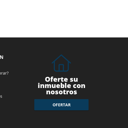
ÓN
prar?
Oferte su
inmueble con
nosotros
s
OFERTAR