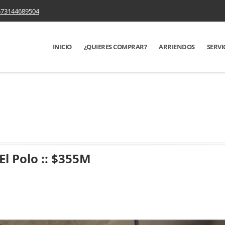
573144689504
INICIO
¿QUIERES COMPRAR?
ARRIENDOS
SERVI
El Polo :: $355M