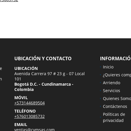
UBICACIÓN Y CONTACTO
INFORMACI
Inicio
ue
UBICACIÓN
Avenida Carrera 97 # 23 g - 07 Local
¿Quieres com
n
101
Arriendo
Bogotá D.C. - Cundinamarca -
Colombia
Servicios
MÓVIL
Quienes Somo
+573144689504
Contáctenos
TELÉFONO
Políticas de
+576013085732
privacidad
EMAIL
ventas@cymsas.com