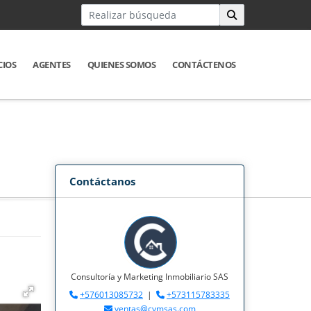
CIOS
AGENTES
QUIENES SOMOS
CONTÁCTENOS
Contáctanos
Consultoría y Marketing Inmobiliario SAS
+576013085732
|
+573115783335
ventas@cymsas.com