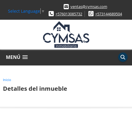
ventas@cymsas.com
Select Language
▼
+576013085732
+573144689504
MENÚ
Inicio
Detalles del inmueble