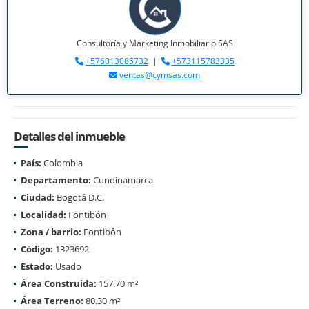
Consultoría y Marketing Inmobiliario SAS
+576013085732
|
+573115783335
ventas@cymsas.com
Detalles del inmueble
País:
Colombia
Departamento:
Cundinamarca
Ciudad:
Bogotá D.C.
Localidad:
Fontibón
Zona / barrio:
Fontibón
Código:
1323692
Estado:
Usado
Área Construida:
157.70 m²
Área Terreno:
80.30 m²