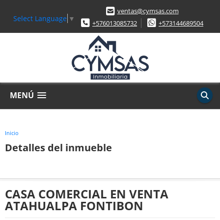
ventas@cymsas.com
Select Language
▼
+576013085732
+573144689504
MENÚ
Inicio
Detalles del inmueble
CASA COMERCIAL EN VENTA
ATAHUALPA FONTIBON