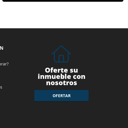
ÓN
prar?
Oferte su
inmueble con
nosotros
s
OFERTAR