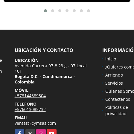
UBICACIÓN Y CONTACTO
INFORMACI
Inicio
ue
UBICACIÓN
Avenida Carrera 97 # 23 g - 07 Local
¿Quieres com
n
101
Arriendo
Bogotá D.C. - Cundinamarca -
Colombia
Servicios
MÓVIL
Quienes Somo
+573144689504
Contáctenos
TELÉFONO
Políticas de
+576013085732
privacidad
EMAIL
ventas@cymsas.com
Facebook
X
Instagram
YouTube