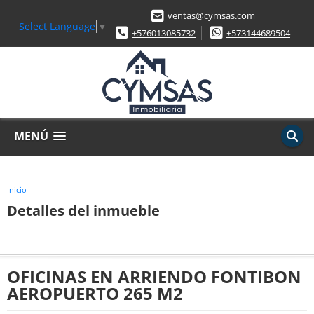
ventas@cymsas.com
Select Language
▼
+576013085732
+573144689504
MENÚ
Inicio
Detalles del inmueble
OFICINAS EN ARRIENDO FONTIBON
AEROPUERTO 265 M2