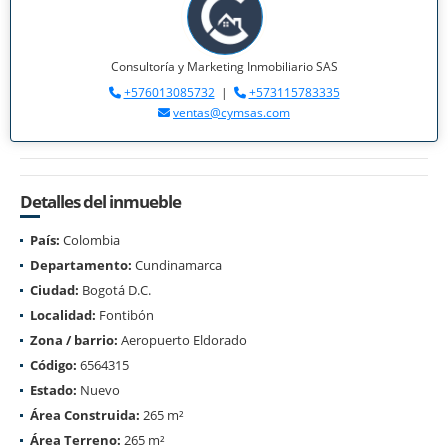
Consultoría y Marketing Inmobiliario SAS
+576013085732
|
+573115783335
ventas@cymsas.com
Detalles del inmueble
País:
Colombia
Departamento:
Cundinamarca
Ciudad:
Bogotá D.C.
Localidad:
Fontibón
Zona / barrio:
Aeropuerto Eldorado
Código:
6564315
Estado:
Nuevo
Área Construida:
265 m²
Área Terreno:
265 m²