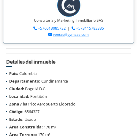
Consultoría y Marketing Inmobiliario SAS
+576013085732
|
+573115783335
ventas@cymsas.com
Detalles del inmueble
País:
Colombia
Departamento:
Cundinamarca
Ciudad:
Bogotá D.C.
Localidad:
Fontibón
Zona / barrio:
Aeropuerto Eldorado
Código:
6564327
Estado:
Usado
Área Construida:
170 m²
Área Terreno:
170 m²