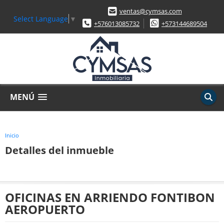
ventas@cymsas.com
Select Language
▼
+576013085732
+573144689504
MENÚ
Inicio
Detalles del inmueble
OFICINAS EN ARRIENDO FONTIBON
AEROPUERTO