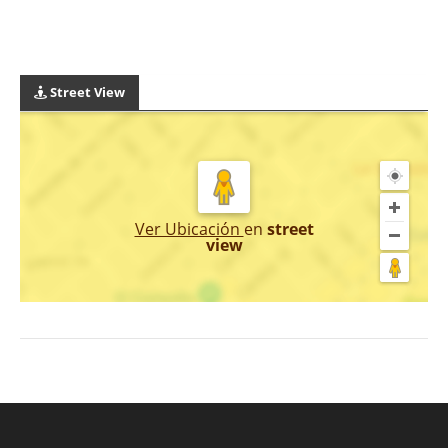
Street View
Ver Ubicación
en
street
view