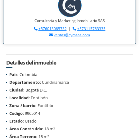
Consultoría y Marketing Inmobiliario SAS
+576013085732
|
+573115783335
ventas@cymsas.com
Detalles del inmueble
País:
Colombia
Departamento:
Cundinamarca
Ciudad:
Bogotá D.C.
Localidad:
Fontibón
Zona / barrio:
Fontibón
Código:
9965014
Estado:
Usado
Área Construida:
18 m²
Área Terreno:
18 m²