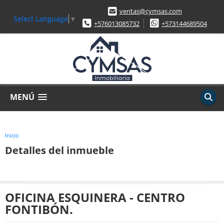
ventas@cymsas.com
Select Language
▼
+576013085732
+573144689504
MENÚ
Inicio
Detalles del inmueble
OFICINA ESQUINERA - CENTRO
FONTIBÓN.