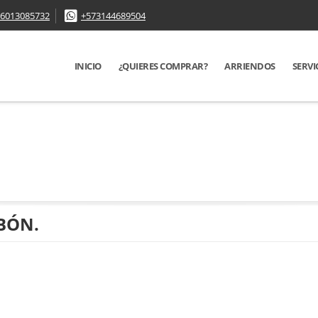
6013085732
+573144689504
INICIO
¿QUIERES COMPRAR?
ARRIENDOS
SERVI
IBÓN.