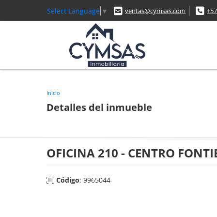
Select Language
▼
ventas@cymsas.com
+57
Inicio
Detalles del inmueble
OFICINA 210 - CENTRO FONT
Código
: 9965044