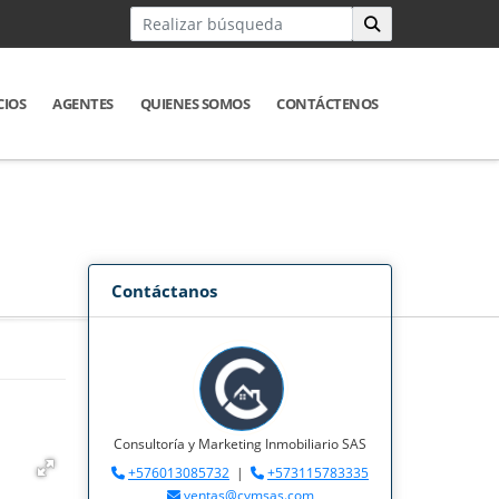
CIOS
AGENTES
QUIENES SOMOS
CONTÁCTENOS
Contáctanos
Consultoría y Marketing Inmobiliario SAS
+576013085732
|
+573115783335
ventas@cymsas.com