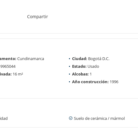
Compartir
amento:
Cundinamarca
Ciudad:
Bogotá D.C.
9965044
Estado:
Usado
ivada:
16 m²
Alcobas:
1
Año construcción:
1996
cidad
Suelo de cerámica / mármol