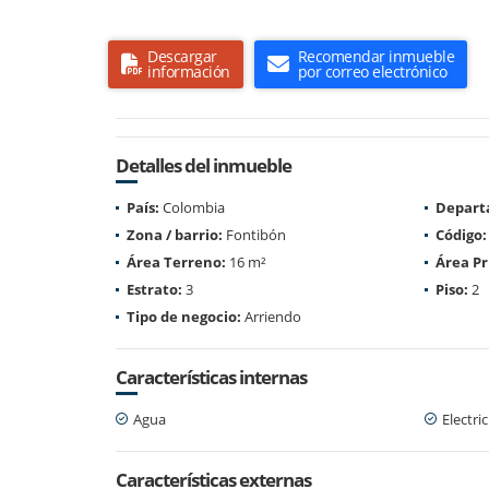
Descargar
Recomendar inmueble
información
por correo electrónico
Detalles del inmueble
País:
Colombia
Depart
Zona / barrio:
Fontibón
Código:
Área Terreno:
16 m²
Área Pr
Estrato:
3
Piso:
2
Tipo de negocio:
Arriendo
Características internas
Agua
Electri
Características externas