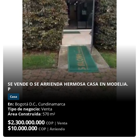
SE VENDE O SE ARRIENDA HERMOSA CASA EN MODELIA.
P
Casa
En:
Bogotá D.C., Cundinamarca
Tipo de negocio:
Venta
Área Construida
: 570 m²
$2.300.000.000
COP | Venta
$10.000.000
COP | Arriendo