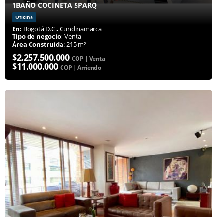
1BAÑO COCINETA 5PARQ
Oficina
En:
Bogotá D.C., Cundinamarca
Tipo de negocio:
Venta
Área Construida
: 215 m²
$2.257.500.000
COP | Venta
$11.000.000
COP | Arriendo