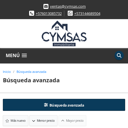
ventas@cymsas.com
+576013085732
+573144689504
MENÚ
Inicio
Búsqueda avanzada
Búsqueda avanzada
Búsqueda avanzada
Más nuevo
Menor precio
Mayor precio