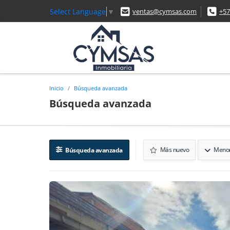
Select Language
▼
ventas@cymsas.com
+57
Inicio
Búsqueda avanzada
Búsqueda avanzada
Más nuevo
Menor
Búsqueda avanzada