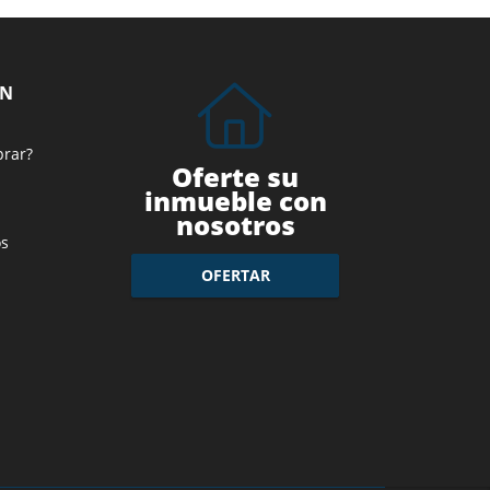
ÓN
prar?
Oferte su
inmueble con
nosotros
s
OFERTAR