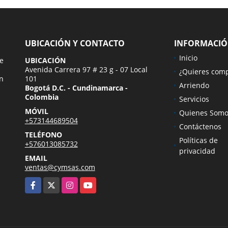
UBICACIÓN Y CONTACTO
INFORMACI
Inicio
ue
UBICACIÓN
Avenida Carrera 97 # 23 g - 07 Local
¿Quieres com
n
101
Arriendo
Bogotá D.C. - Cundinamarca -
Colombia
Servicios
MÓVIL
Quienes Somo
+573144689504
Contáctenos
TELÉFONO
Políticas de
+576013085732
privacidad
EMAIL
ventas@cymsas.com
Facebook
X
Instagram
YouTube