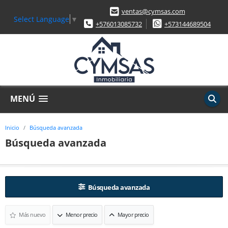
ventas@cymsas.com
Select Language
▼
+576013085732
+573144689504
MENÚ
Inicio
Búsqueda avanzada
Búsqueda avanzada
Búsqueda avanzada
Más nuevo
Menor precio
Mayor precio