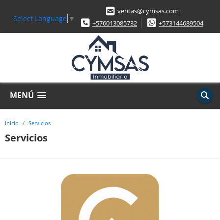
ventas@cymsas.com
Select Language
▼
+576013085732
+573144689504
MENÚ
Inicio
Servicios
Servicios