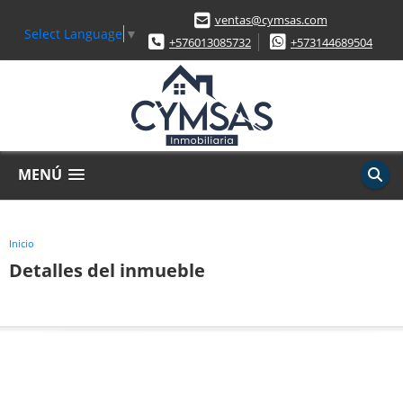
ventas@cymsas.com
Select Language
▼
+576013085732
+573144689504
MENÚ
Inicio
Detalles del inmueble