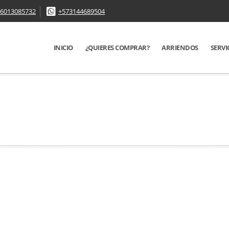
6013085732
+573144689504
INICIO
¿QUIERES COMPRAR?
ARRIENDOS
SERVI