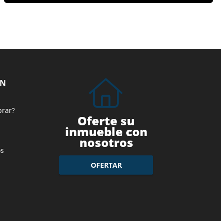
ÓN
prar?
Oferte su
inmueble con
nosotros
s
OFERTAR