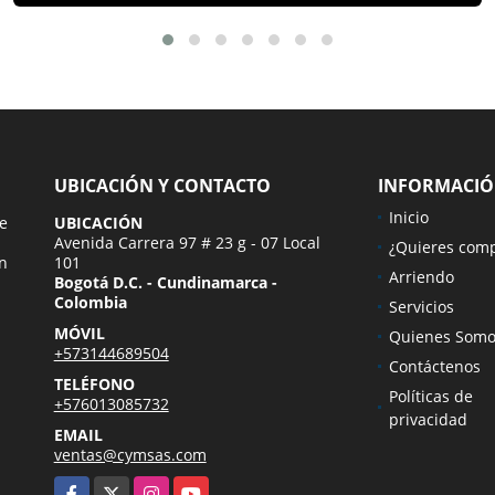
UBICACIÓN Y CONTACTO
INFORMACI
Inicio
ue
UBICACIÓN
Avenida Carrera 97 # 23 g - 07 Local
¿Quieres com
n
101
Arriendo
Bogotá D.C. - Cundinamarca -
Colombia
Servicios
MÓVIL
Quienes Somo
+573144689504
Contáctenos
TELÉFONO
Políticas de
+576013085732
privacidad
EMAIL
ventas@cymsas.com
Facebook
X
Instagram
YouTube